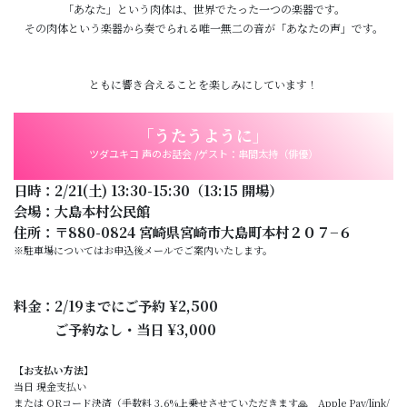
「あなた」という肉体は、世界でたった一つの楽器です。
その肉体という楽器から奏でられる唯一無二の音が「あなたの声」です。
ともに響き合えることを楽しみにしています！
「うたうように」
ツダユキコ 声のお話会 /ゲスト：串間太持（俳優）
日時：2/21(土) 13:30-15:30（13:15 開場）
会場：大島本村公民館
住所：〒880-0824 宮崎県宮崎市大島町本村２０７−６
※駐車場についてはお申込後メールでご案内いたします。
料金：2/19までにご予約 ¥2,500
ご予約なし・当日 ¥3,000
【お支払い方法】
当日 現金支払い
または QRコード決済（手数料 3.6%上乗せさせていただきます🙏 Apple Pay/link/