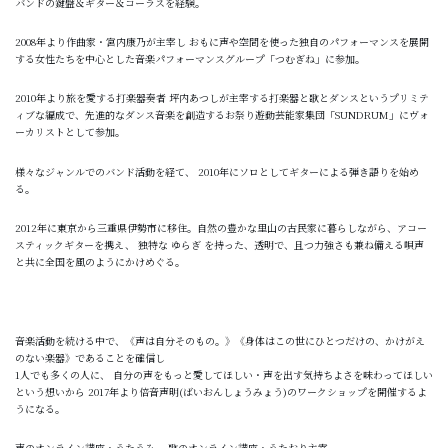
バンドの鍵盤＆ギター＆コーラスを経験。
2008年より作曲家・宮内康乃が主宰し おもに声や空間を使った独自のパフォーマンスを展開
する女性たちを中心とした音楽パフォーマンスグループ「つむぎね」に参加。
2010年より旅を愛する打楽器奏者 坪内あつしが主宰する打楽器と歌とダンスというプリミテ
ィブな編成で、先進的なダンス音楽を創造するお祭り遊動芸能家集団「SUNDRUM」にヴォ
ーカリストとして参加。
様々なジャンルでのバンド活動を経て、 2010年にソロとしてギターによる弾き語りを始め
る。
2012年に東京から三重県伊勢市に移住。自然の豊かな里山の古民家に暮らしながら、アコー
スティックギターを携え、 独特な ゆらぎ を持った、透明で、且つ力強さも兼ね備える唄声
と共に全国を風のようにかけめぐる。
音楽活動を続ける中で、《声は自分そのもの。》《身体はこの世にひとつだけの、かけがえ
のない楽器》であることを確信し
1人でも多くの人に、 自分の声をもっと愛してほしい・声を出す気持ちよさを味わってほしい
という想いから 2017年より倍音声明(ばいおんしょうみょう)のワークショップを開催するよ
うになる。
声のオンライン講座・うたうみ 、歌のオンライン講座・うたおり主宰。