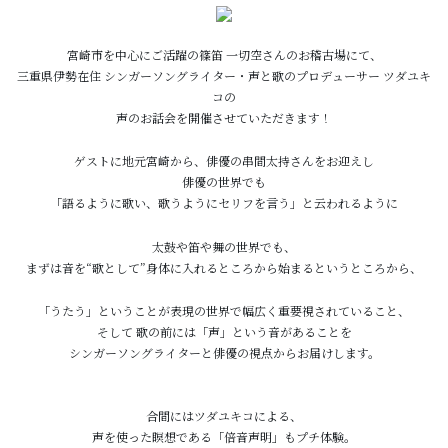
宮崎市を中心にご活躍の篠笛 一切空さんのお稽古場にて、
三重県伊勢在住 シンガーソングライター・声と歌のプロデューサー ツダユキ
コの
声のお話会を開催させていただきます！
ゲストに地元宮崎から、俳優の串間太持さんをお迎えし
俳優の世界でも
「語るように歌い、歌うようにセリフを言う」と云われるように
太鼓や笛や舞の世界でも、
まずは音を“歌として”身体に入れるところから始まるというところから、
「うたう」ということが表現の世界で幅広く重要視されていること、
そして 歌の前には「声」という音があることを
シンガーソングライターと俳優の視点からお届けします。
合間にはツダユキコによる、
声を使った瞑想である「倍音声明」もプチ体験。