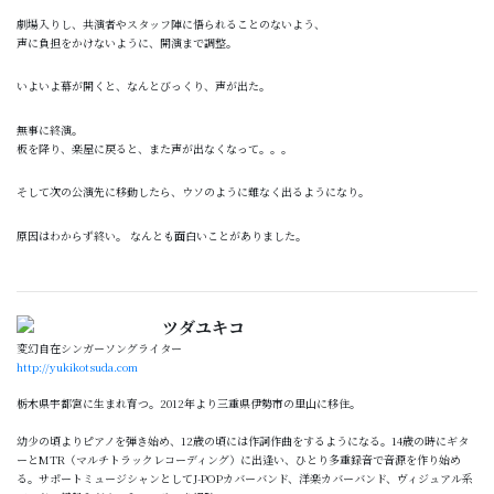
劇場入りし、共演者やスタッフ陣に悟られることのないよう、
声に負担をかけないように、開演まで調整。
いよいよ幕が開くと、なんとびっくり、声が出た。
無事に終演。
板を降り、楽屋に戻ると、また声が出なくなって。。。
そして次の公演先に移動したら、ウソのように難なく出るようになり。
原因はわからず終い。 なんとも面白いことがありました。
ツダユキコ
変幻自在シンガーソングライター
http://yukikotsuda.com
栃木県宇都宮に生まれ育つ。2012年より三重県伊勢市の里山に移住。
幼少の頃よりピアノを弾き始め、12歳の頃には作詞作曲をするようになる。14歳の時にギタ
ーとMTR（マルチトラックレコーディング）に出逢い、ひとり多重録音で音源を作り始め
る。サポートミュージシャンとしてJ-POPカバーバンド、洋楽カバーバンド、ヴィジュアル系