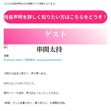
※2/21は倍音声明は20分程度のプチ体験となります。
倍音声明を詳しく知りたい方はこちらをどうぞ！
ゲスト
串間太持
俳優
Kushima Letters～串間通信～keep-peaceloveshine
今回のお話会に寄せて、声の思い出を。
40代になったばかりのころ。
国内ツアーの途中、声が出なくなったことがある。
2時間、ずっと出番があり、喋り続ける、主演舞台作品。