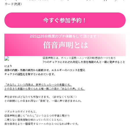
カード決済）
今すぐ参加予約！
2/21は20分程度のプチ体験をして頂けます！
倍音声明とは
倍音声明とは、チベット密教・ニンマ派の瞑想法の一つであり
7つのチャクラにそれぞれ対応した音を複数の人と一緒に発声すること
により
身体の内側・外側の両方から振動させ、エネルギーのバランスを整え
チャクラの活性化を促すといわれています。
「あなた」という肉体は、世界でたった一つの楽器です。
その生きた楽器から奏でられる唯一無二の音が「あなたの声」です。
声を出せればどなたでも参加できます。（出せなくてもOK！）
その瞬間にしか生まれ得ない ”音楽”を、一緒に声で紡ぎませんか。
ツダユキコのガイドのもと、
倍音声明を通じて "わたし"というひとつの宇宙と繋がり
二度とない音楽体験を味わっていただくとともに、
自分自身をより一層探究するツールのひとつになれば幸いです。